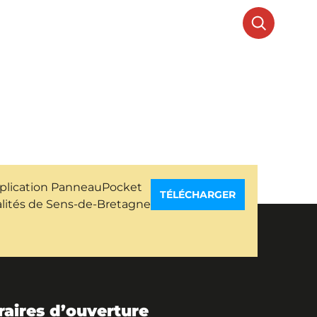
N CADRE DE VIE
MES DÉMARCHES
pplication PanneauPocket
TÉLÉCHARGER
ualités de Sens-de-Bretagne
raires d’ouverture