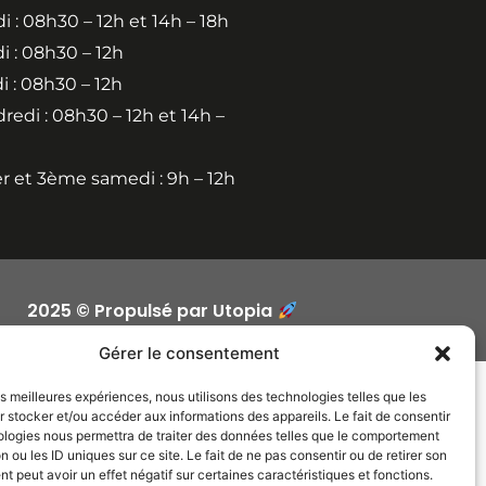
i : 08h30 – 12h et 14h – 18h
i : 08h30 – 12h
i : 08h30 – 12h
redi : 08h30 – 12h et 14h –
er et 3ème samedi : 9h – 12h
2025 © Propulsé par Utopia
Gérer le consentement
les meilleures expériences, nous utilisons des technologies telles que les
 stocker et/ou accéder aux informations des appareils. Le fait de consentir
ologies nous permettra de traiter des données telles que le comportement
n ou les ID uniques sur ce site. Le fait de ne pas consentir ou de retirer son
 peut avoir un effet négatif sur certaines caractéristiques et fonctions.