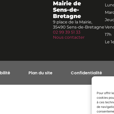
Mairie de
Lund
Sens-de-
Mard
Bretagne
Jeud
9 place de la Mairie,
35490 Sens-de-Bretagne
Vend
02 99 39 51 33
17h
Nous contacter
Le 1
ilité
Plan du site
Confidentialité
Pour offrir 
cookies pour
à ces techn
de navigatio
consentement